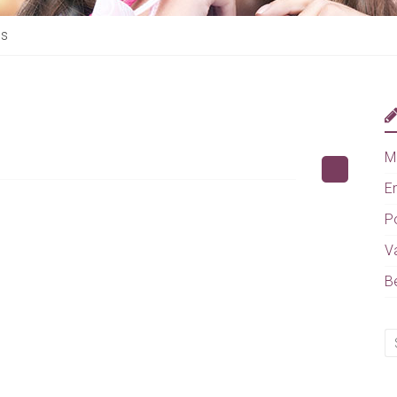
s
Ma
E
P
Va
B